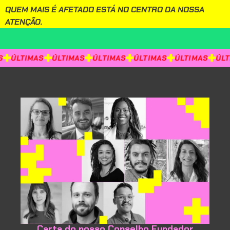
QUEM MAIS É AFETADO ESTÁ NO CENTRO DA NOSSA
ATENÇÃO.
ÚLTIMAS
ÚLTIMAS
ÚLTIMAS
ÚLTIMAS
ÚLTIMAS
ÚLT
Carta do nosso Conselho Fundador