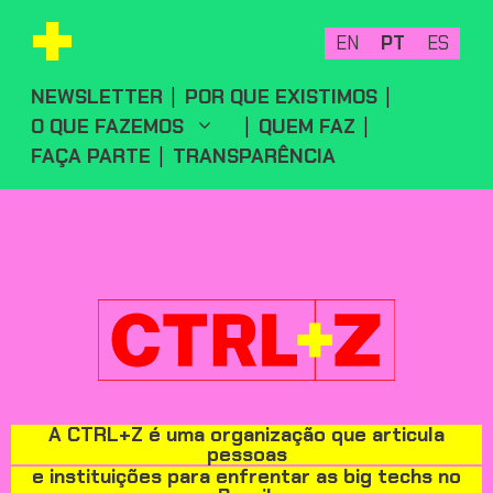
Pular
para
EN
PT
ES
o
conteúdo
NEWSLETTER
POR QUE EXISTIMOS
O QUE FAZEMOS
QUEM FAZ
FAÇA PARTE
TRANSPARÊNCIA
A CTRL+Z é uma organização que articula
pessoas
e instituições para enfrentar as big techs no