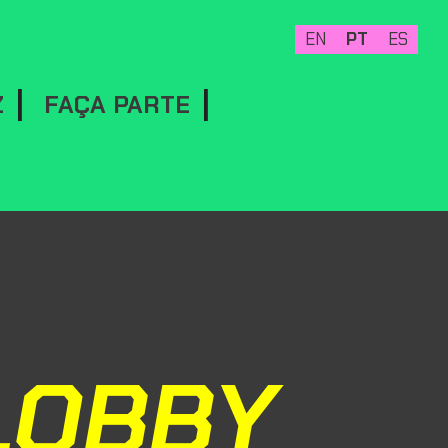
EN
PT
ES
Z
FAÇA PARTE
LOBBY