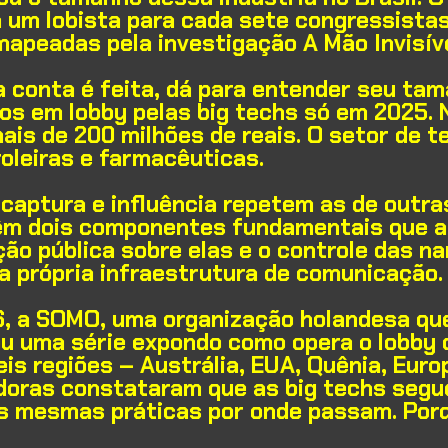
 um lobista para cada sete congressistas
 mapeadas pela investigação
A Mão Invisív
a conta é feita, dá para entender seu ta
os em lobby pelas big techs só em 2025. 
ais de 200 milhões de reais. O setor de t
roleiras e farmacêuticas.
captura e influência repetem as de outras
têm dois componentes fundamentais que a
o pública sobre elas e o controle das narr
a própria infraestrutura de comunicação.
6,
a SOMO
, uma organização holandesa qu
ou uma série expondo como opera o lobby 
s regiões – Austrália, EUA, Quênia, Europa
adoras constataram que as big techs seg
 as mesmas práticas por onde passam. Por