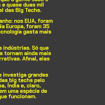
 e quase duas mil
el das Big Techs
.
manho: nos EUA, foram
Na Europa, foram 35
ecnologia gasta mais
 indústrias. Só que
s tornam ainda mais
ativas. Afinal, elas
e investiga grandes
das big techs pelo
, Índia e, claro,
uem uma espécie de
que funcionam.