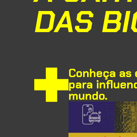
DAS BI
Conheça as e
para influen
mundo.