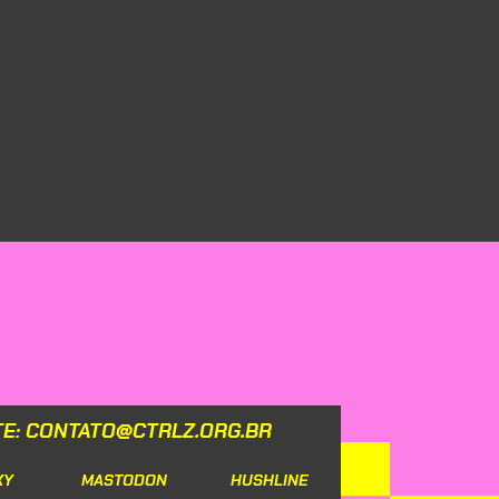
TE: CONTATO@CTRLZ.ORG.BR
KY
MASTODON
HUSHLINE