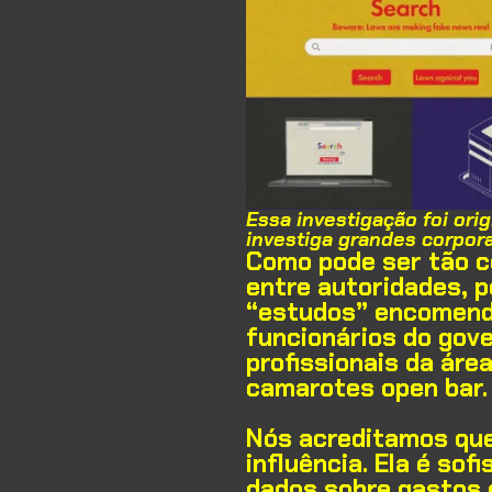
Essa investigação foi or
investiga grandes corpor
Como pode ser tão co
entre autoridades, p
“estudos” encomenda
funcionários do gov
profissionais da áre
camarotes open bar.
Nós acreditamos que
influência. Ela é so
dados sobre gastos o