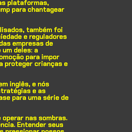
as plataformas,
rump para chantagear
alisados, também foi
ciedade e reguladores
 das empresas de
é um deles: a
comoção para impor
a proteger crianças e
 em inglês, e nós
stratégias e as
ase para uma série de
e operar nas sombras.
ncia. Entender seus
os pressionar nossos