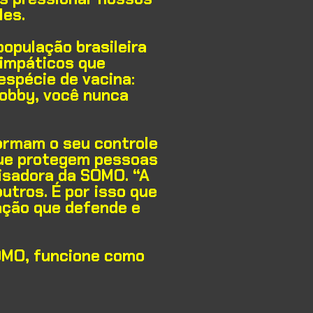
les.
população brasileira
 simpáticos que
espécie de vacina:
lobby, você nunca
ormam o seu controle
que protegem pessoas
uisadora da SOMO. “A
utros. É por isso que
ação que defende e
OMO, funcione como