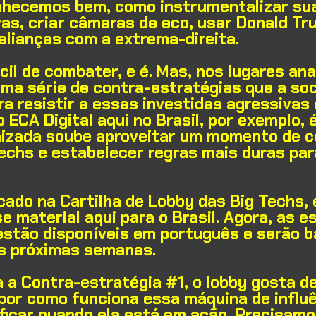
nhecemos bem, como instrumentalizar su
vas, criar câmaras de eco, usar Donald T
alianças com a extrema-direita.
cil de combater, e é. Mas, nos lugares an
uma série de contra-estratégias que a so
a resistir a essas investidas agressivas
 ECA Digital aqui no Brasil, por exemplo, 
anizada soube aproveitar um momento de 
echs e estabelecer regras mais duras par
.
icado na
Cartilha de Lobby das Big Techs
,
e material aqui para o Brasil. Agora, as e
estão disponíveis em português e serão b
s próximas semanas.
 a Contra-estratégia #1, o lobby gosta d
por como funciona essa máquina de influê
ficar quando ela está em ação. Precisam