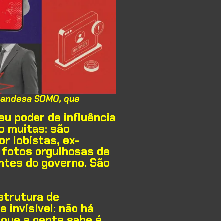
olandesa SOMO, que
u poder de influência
o muitas: são
 lobistas, ex-
 fotos orgulhosas de
antes do governo. São
strutura de
 invisível: não há
 que a gente sabe é