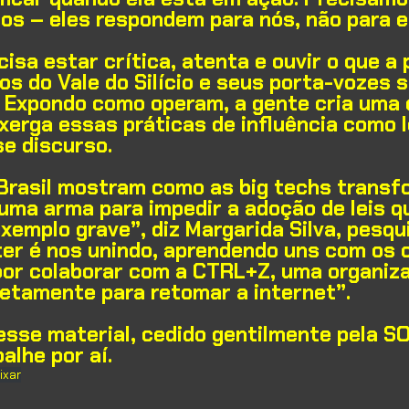
icos – eles respondem para nós, não para e
cisa estar crítica, atenta e ouvir o que a 
rios do Vale do Silício e seus porta-vozes
. Expondo como operam, a gente cria uma 
xerga essas práticas de influência como 
se discurso.
 Brasil mostram como as big techs transf
uma arma para impedir a adoção de leis 
xemplo grave”, diz Margarida Silva, pesq
er é nos unindo, aprendendo uns com os o
 por colaborar com a CTRL+Z, uma organiz
retamente para retomar a internet”.
sse material, cedido gentilmente pela S
alhe por aí.
ixar