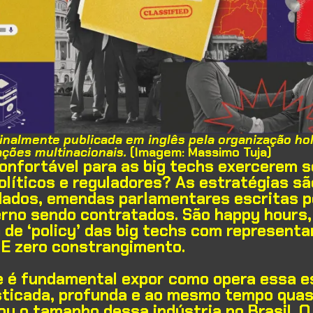
iginalmente publicada em inglês pela organização h
ações multinacionais.
(Imagem: Massimo Tuja)
nfortável para as big techs exercerem se
olíticos e reguladores? As estratégias sã
dos, emendas parlamentares escritas por
erno sendo contratados. São happy hours,
a de ‘policy’ das big techs com represent
 E zero constrangimento.
 é fundamental expor como opera essa e
fisticada, profunda e ao mesmo tempo quase
u o tamanho dessa indústria no Brasil. O