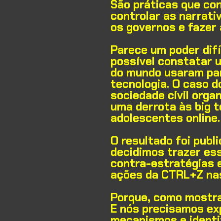
São práticas que co
controlar as narrati
os governos e fazer 
Parece um poder difí
possível constatar 
do mundo usaram par
tecnologia. O caso do
sociedade civil org
uma derrota às big t
adolescentes online
O resultado foi publ
decidimos trazer ess
contra-estratégias 
ações da CTRL+Z na
Porque, como mostra
E nós precisamos ex
mecanismos e identi